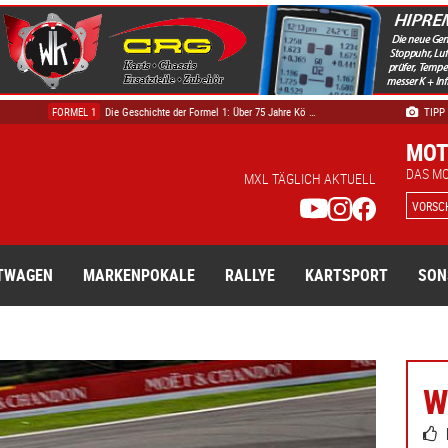
AUTOMOBILSPORT
Ikonen auf der Strecke, Legende am Steuer: Mu …
FORMEL 1
Die Geschichte der Formel 1: Über 75 Jahre Kö …
TIPP
AUTOMOBILSPORT
Zeitplan Oldtimer Grand Prix Samstag und Sonn …
MOT
DTM
Track Safari – die DTM hautnah erleben - Tick …
DAS M
MXL TÄGLICH AKTUELL
TECHNIK & WISSEN
DTM Electric: Die spektakuläre Vision, die ni …
VORSC
TWAGEN
MARKENPOKALE
RALLYE
KARTSPORT
SON
W