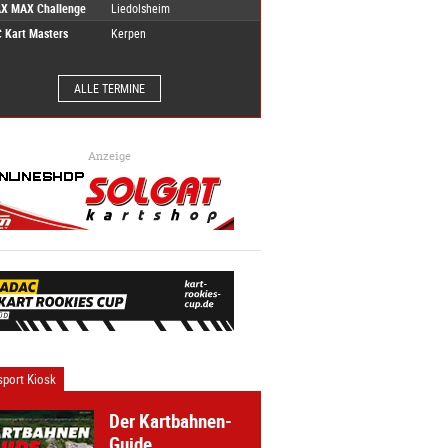
X MAX Challenge
Liedolsheim
 Kart Masters
Kerpen
ALLE TERMINE
Anzeige
port Kiosk
Der Kartbahnen-
Guide