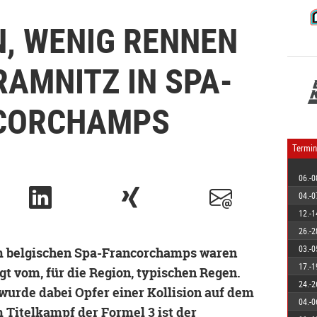
N, WENIG RENNEN
RAMNITZ IN SPA-
CORCHAMPS
Termin
06.-0
04.-0
12.-1
26.-2
03.-0
m belgischen Spa-Francorchamps waren
17.-1
t vom, für die Region, typischen Regen.
24.-2
wurde dabei Opfer einer Kollision auf dem
04.-0
m Titelkampf der Formel 3 ist der