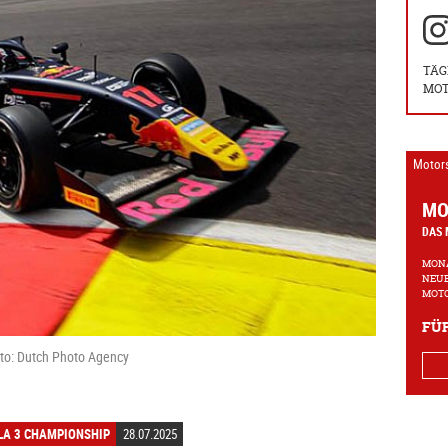
TÄG
MOT
Motor
MO
DAS 
MONA
NEUE
MOTO
FÜR
to: Dutch Photo Agency
LA 3 CHAMPIONSHIP
28.07.2025