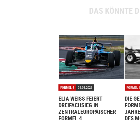
DAS KÖNNTE D
FORMEL 4
05.08.2026
FORMEL 
ELIA WEISS FEIERT
DIE G
DREIFACHSIEG IN
FORME
ZENTRALEUROPÄISCHER
JAHRE
FORMEL 4
DES 