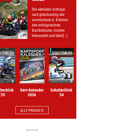
Die aktuelle Auflage
und gleichzeitig die
inzwischen 6. Edition
des erfolgreichen
Kartbahnen-Guides
behandelt auf über[...]
Kart-Kalender
lterblick
Schulterblick
2026
'25
'24
ALLE PRODUKTE
Anzeige