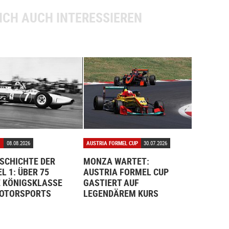
ICH AUCH INTERESSIEREN
1
08.08.2026
AUSTRIA FORMEL CUP
30.07.2026
ESCHICHTE DER
MONZA WARTET:
L 1: ÜBER 75
AUSTRIA FORMEL CUP
 KÖNIGSKLASSE
GASTIERT AUF
MOTORSPORTS
LEGENDÄREM KURS