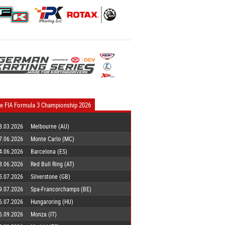
e FIA Formula 3 Championship 2026
8.03.2026
Melbourne (AU)
7.06.2026
Monte Carlo (MC)
4.06.2026
Barcelona (ES)
8.06.2026
Red Bull Ring (AT)
5.07.2026
Silverstone (GB)
9.07.2026
Spa-Francorchamps (BE)
6.07.2026
Hungaroring (HU)
6.09.2026
Monza (IT)