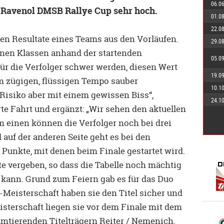
06.0
m Ravenol DMSB Rallye Cup sehr hoch.
01.0
22.0
en Resultate eines Teams aus den Vorläufen.
29.0
lnen Klassen anhand der startenden
05.0
für die Verfolger schwer werden, diesen Wert
19.0
em zügigen, flüssigen Tempo sauber
10.1
Risiko aber mit einem gewissen Biss“,
24.1
te Fahrt und ergänzt: „Wir sehen den aktuellen
 einen können die Verfolger noch bei drei
auf der anderen Seite geht es bei den
 Punkte, mit denen beim Finale gestartet wird.
e vergeben, so dass die Tabelle noch mächtig
kann. Grund zum Feiern gab es für das Duo
-Meisterschaft haben sie den Titel sicher und
isterschaft liegen sie vor dem Finale mit dem
amtierenden Titelträgern Reiter / Nemenich.