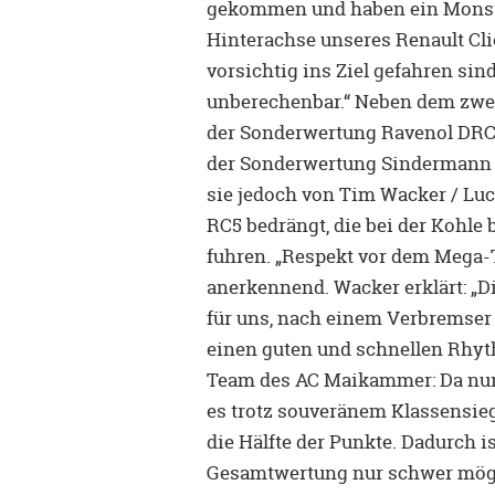
gekommen und haben ein Monste
Hinterachse unseres Renault Cli
vorsichtig ins Ziel gefahren sin
unberechenbar.“ Neben dem zwei
der Sonderwertung Ravenol DRC 
der Sonderwertung Sindermann R
sie jedoch von Tim Wacker / Luca
RC5 bedrängt, die bei der Kohle
fuhren. „Respekt vor dem Mega-
anerkennend. Wacker erklärt: „Di
für uns, nach einem Verbremser 
einen guten und schnellen Rhyth
Team des AC Maikammer: Da nur 
es trotz souveränem Klassensieg
die Hälfte der Punkte. Dadurch i
Gesamtwertung nur schwer mög