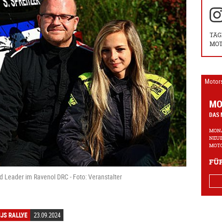
TÄG
MOT
Motor
MO
DAS 
MONA
NEUE
MOTO
FÜR
ind Leader im Ravenol DRC - Foto: Veranstalter
JS RALLYE
23.09.2024