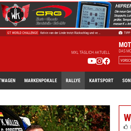
VLN
Lennard Falk von Canal sammelt wichtige Erfah …
GT WORLD CHALLENGE
Kelvin van der Linde trotzt Rückschlag und ve …
TIPP
SONSTIGES
Ralf Schumacher wird erstmals Opa – David und …
MOT
PROTOTYPE CUP EUROPE
Starke Pace bleibt unbelohnt: Pechwochenende…
DAS M
KARTSPORT ALLGEMEIN
Neuerscheinung: Der neue Kartbahnen-Guide
MXL TÄGLICH AKTUELL
VORSC
TWAGEN
MARKENPOKALE
RALLYE
KARTSPORT
SON
W