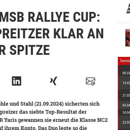
MSB RALLYE CUP:
PREITZER KLAR AN
R SPITZE
Termin
08.0
14.0
21.0
hle und Stahl (21.09.2024) sicherten sich
04.0
preizer das siebte Top-Resultat der
18.0
R Yaris gewannen sie erneut die Klasse NC2
23.0
f ihrem Konto. Das Duo legte so die