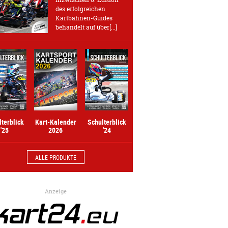
des erfolgreichen
Kartbahnen-Guides
behandelt auf über[...]
Kart-Kalender
lterblick
Schulterblick
2026
'25
'24
ALLE PRODUKTE
Anzeige