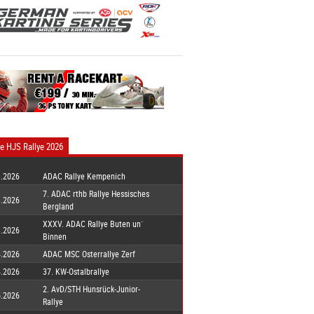
e HJS Rallye 2026
3.2026
ADAC Rallye Kempenich
7. ADAC rthb Rallye Hessisches
3.2026
Bergland
XXXV. ADAC Rallye Buten un`
3.2026
Binnen
4.2026
ADAC MSC Osterrallye Zerf
4.2026
37. KW-Ostalbrallye
2. AvD/STH Hunsrück-Junior-
5.2026
Rallye