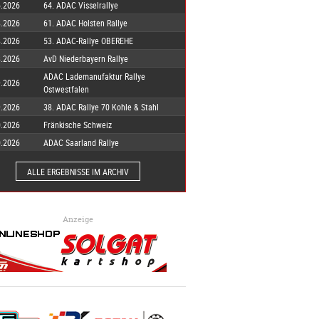
6.2026
64. ADAC Visselrallye
8.2026
61. ADAC Holsten Rallye
8.2026
53. ADAC-Rallye OBEREHE
8.2026
AvD Niederbayern Rallye
ADAC Lademanufaktur Rallye
9.2026
Ostwestfalen
9.2026
38. ADAC Rallye 70 Kohle & Stahl
0.2026
Fränkische Schweiz
0.2026
ADAC Saarland Rallye
ALLE ERGEBNISSE IM ARCHIV
Anzeige