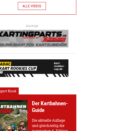
ALLE VIDEOS
Anzeige
port Kiosk
Der Kartbahnen-
Guide
Die aktuelle Auflage
und gleichzeitig die
inzwischen 6. Edition