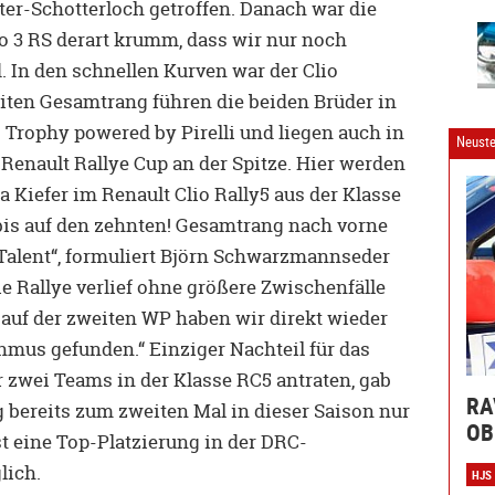
r-Schotterloch getroffen. Danach war die
o 3 RS derart krumm, dass wir nur noch
d. In den schnellen Kurven war der Clio
ten Gesamtrang führen die beiden Brüder in
Trophy powered by Pirelli und liegen auch in
Neuste
enault Rallye Cup an der Spitze. Hier werden
 Kiefer im Renault Clio Rally5 aus der Klasse
 bis auf den zehnten! Gesamtrang nach vorne
Talent“, formuliert Björn Schwarzmannseder
e Rallye verlief ohne größere Zwischenfälle
auf der zweiten WP haben wir direkt wieder
mus gefunden.“ Einziger Nachteil für das
zwei Teams in der Klasse RC5 antraten, gab
RA
 bereits zum zweiten Mal in dieser Saison nur
OB
st eine Top-Platzierung in der DRC-
lich.
HJS