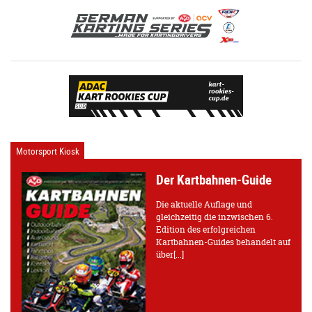
Motorsport Kiosk
Der Kartbahnen-Guide
Die aktuelle Auflage und
gleichzeitig die inzwischen 6.
Edition des erfolgreichen
Kartbahnen-Guides behandelt auf
über[...]