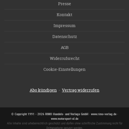
Presse
Kontakt
Impressum
Datenschutz
AGB
Widerrufsrecht
Cookie-Einstellungen
·
Abo kündigen
Vertrag widerrufen
© Copyright 1991 - 2026 RIMO Handels- und Verlags GmbH · www.rimo-verlag.de ·
www.motorsport-xl.de
Alle Inhalte sind urheberrechtlich geschützt und dürfen ohne schriftliche Zustimmung nicht für
Drittangebote genutzt werden.