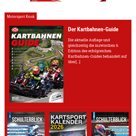
Motorsport Kiosk
Der Kartbahnen-Guide
Die aktuelle Auflage und
gleichzeitig die inzwischen 6.
Edition des erfolgreichen
Kartbahnen-Guides behandelt auf
über[...]