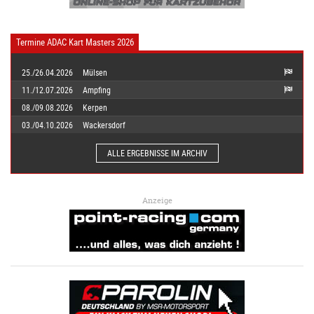
Termine ADAC Kart Masters 2026
25./26.04.2026
Mülsen
11./12.07.2026
Ampfing
08./09.08.2026
Kerpen
03./04.10.2026
Wackersdorf
ALLE ERGEBNISSE IM ARCHIV
Anzeige