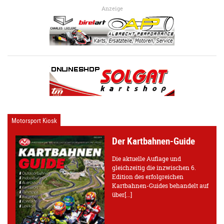
Anzeige
Motorsport Kiosk
Der Kartbahnen-Guide
Die aktuelle Auflage und
gleichzeitig die inzwischen 6.
Edition des erfolgreichen
Kartbahnen-Guides behandelt auf
über[...]