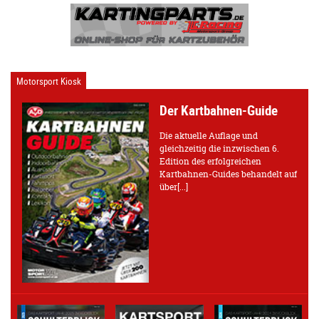
Motorsport Kiosk
Der Kartbahnen-Guide
Die aktuelle Auflage und
gleichzeitig die inzwischen 6.
Edition des erfolgreichen
Kartbahnen-Guides behandelt auf
über[...]