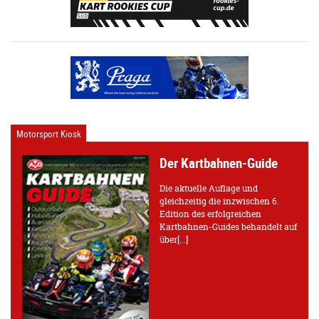
Motorsport Kiosk
Der Kartbahnen-Guide
Die aktuelle Auflage und
gleichzeitig die inzwischen 6.
Edition des erfolgreichen
Kartbahnen-Guides behandelt auf
über[...]