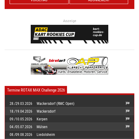
Anzeige
Termine ROTAX MAX Challenge 2026
28./29.03.2026
Wackersdorf (RMC Open)
18./19.04.2026
Wackersdorf
09./10.05.2026
Kerpen
04./05.07.2026
Mülsen
08./09.08.2026
Liedolsheim