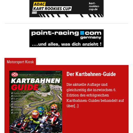
Motorsport Kiosk
Der Kartbahnen-Guide
Die aktuelle Auflage und
gleichzeitig die inzwischen 6.
Edition des erfolgreichen
Kartbahnen-Guides behandelt auf
über[...]