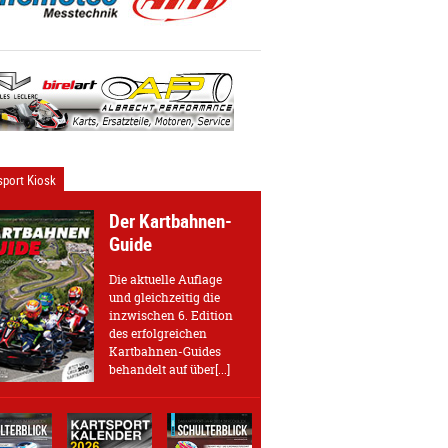
port Kiosk
Der Kartbahnen-
Guide
Die aktuelle Auflage
und gleichzeitig die
inzwischen 6. Edition
des erfolgreichen
Kartbahnen-Guides
behandelt auf über[...]