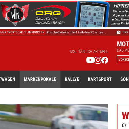
AUTOMOBILSPORT
15-jährige Lena Pichler beim ersten Test im 6 …
IMSA SPORTSCAR CHAMPIONSHIP
Porsche-Seitentür offen! Trotzdem P2 für Laur …
TIPP
GT WORLD CHALLENGE
Acht GTWC-Erkenntnisse aus Misano und Magny-C …
MOT
VLN
Sorg Rennsport untermauert in turbulentem 6-S …
DAS M
VLN
Lennard Falk von Canal sammelt wichtige Erfah …
MXL TÄGLICH AKTUELL
VORSC
TWAGEN
MARKENPOKALE
RALLYE
KARTSPORT
SON
W