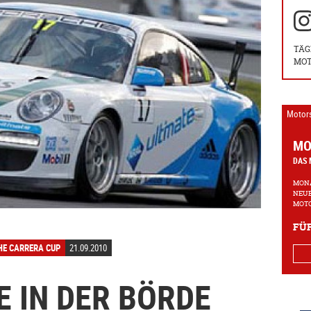
TÄG
MOT
Motor
MO
DAS 
MONA
NEUE
MOTO
FÜR
HE CARRERA CUP
21.09.2010
E IN DER BÖRDE