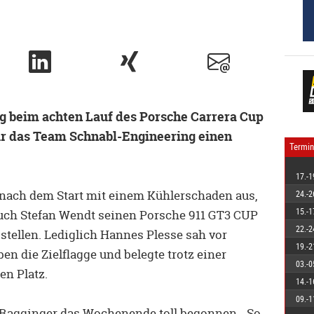
g beim achten Lauf des Porsche Carrera Cup
r das Team Schnabl-Engineering einen
Termin
17.-1
 nach dem Start mit einem Kühlerschaden aus,
24.-2
15.-1
uch Stefan Wendt seinen Porsche 911 GT3 CUP
22.-2
tellen. Lediglich Hannes Plesse sah vor
19.-2
n die Zielflagge und belegte trotz einer
03.-0
en Platz.
14.-1
09.-1
n Ragginger das Wochenende toll begonnen. „So