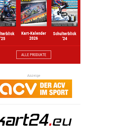
Kart-Kalender
lterblick
Schulterblick
2026
'25
'24
ALLE PRODUKTE
Anzeige