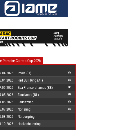
e Porsche Carrera Cup 2026
9.04.2026
Imola (IT)
6.04.2026
Red Bull Ring (AT)
7.05.2026
Spa-Francorchamps (BE)
4.05.2026
Zandvoort (NL)
1.06.2026
Lausitzring
5.07.2026
Norisring
6.08.2026
Nürburgring
1.10.2026
Hockenheimring