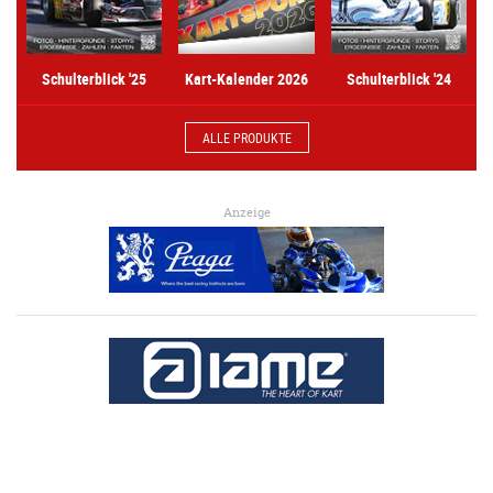
Kart-Kalender 2026
Schulterblick '25
Schulterblick '24
ALLE PRODUKTE
Anzeige