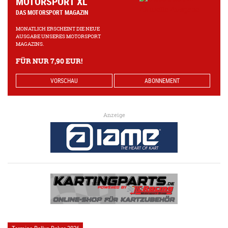
MOTORSPORT XL
DAS MOTORSPORT MAGAZIN
MONATLICH ERSCHEINT DIE NEUE
AUSGABE UNSERES MOTORSPORT
MAGAZINS.
FÜR NUR 7,90 EUR!
VORSCHAU
ABONNEMENT
Anzeige