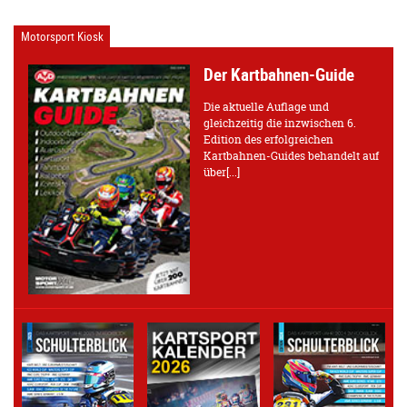
Motorsport Kiosk
Der Kartbahnen-Guide
Die aktuelle Auflage und
gleichzeitig die inzwischen 6.
Edition des erfolgreichen
Kartbahnen-Guides behandelt auf
über[...]