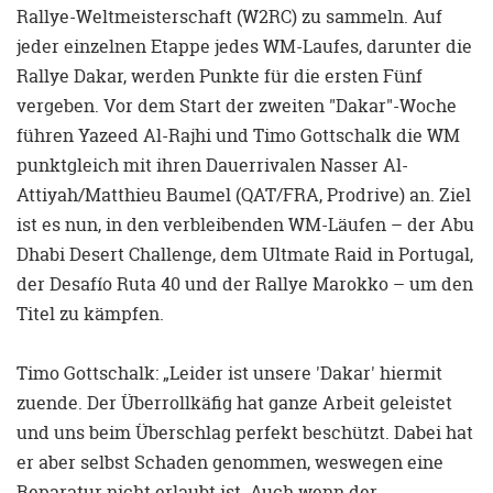
Rallye-Weltmeisterschaft (W2RC) zu sammeln. Auf
jeder einzelnen Etappe jedes WM-Laufes, darunter die
Rallye Dakar, werden Punkte für die ersten Fünf
vergeben. Vor dem Start der zweiten "Dakar"-Woche
führen Yazeed Al-Rajhi und Timo Gottschalk die WM
punktgleich mit ihren Dauerrivalen Nasser Al-
Attiyah/Matthieu Baumel (QAT/FRA, Prodrive) an. Ziel
ist es nun, in den verbleibenden WM-Läufen – der Abu
Dhabi Desert Challenge, dem Ultmate Raid in Portugal,
der Desafío Ruta 40 und der Rallye Marokko – um den
Titel zu kämpfen.
Timo Gottschalk: „Leider ist unsere 'Dakar' hiermit
zuende. Der Überrollkäfig hat ganze Arbeit geleistet
und uns beim Überschlag perfekt beschützt. Dabei hat
er aber selbst Schaden genommen, weswegen eine
Reparatur nicht erlaubt ist. Auch wenn der