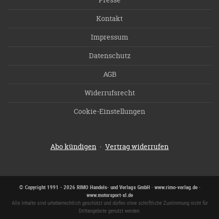
Kontakt
Impressum
Datenschutz
AGB
Widerrufsrecht
Cookie-Einstellungen
·
Abo kündigen
Vertrag widerrufen
© Copyright 1991 - 2026 RIMO Handels- und Verlags GmbH · www.rimo-verlag.de ·
www.motorsport-xl.de
Alle Inhalte sind urheberrechtlich geschützt und dürfen ohne schriftliche Zustimmung nicht für
Drittangebote genutzt werden.