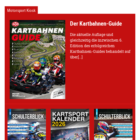
Motorsport Kiosk
Der Kartbahnen-Guide
Die aktuelle Auflage und
gleichzeitig die inzwischen 6.
Edition des erfolgreichen
Kartbahnen-Guides behandelt auf
über[...]