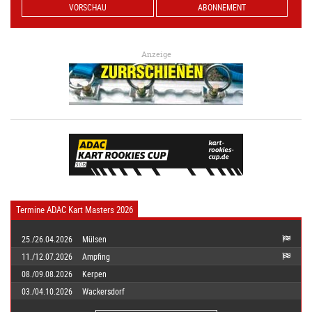
VORSCHAU
ABONNEMENT
Anzeige
Termine ADAC Kart Masters 2026
25./26.04.2026
Mülsen
11./12.07.2026
Ampfing
08./09.08.2026
Kerpen
03./04.10.2026
Wackersdorf