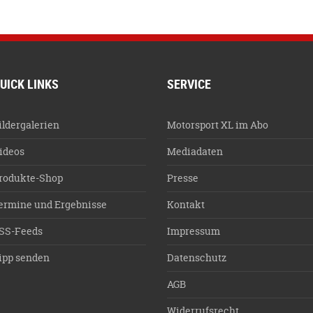
UICK LINKS
SERVICE
ildergalerien
Motorsport XL im Abo
ideos
Mediadaten
rodukte-Shop
Presse
ermine und Ergebnisse
Kontakt
SS-Feeds
Impressum
ipp senden
Datenschutz
AGB
Widerrufsrecht