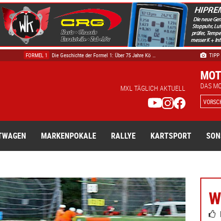
AUTOMOBILSPORT
Ikonen auf der Strecke, Legende am Steuer: Mu …
FORMEL 1
Die Geschichte der Formel 1: Über 75 Jahre Kö …
TIPP
AUTOMOBILSPORT
Zeitplan Oldtimer Grand Prix Samstag und Sonn …
MOT
DTM
Track Safari – die DTM hautnah erleben - Tick …
DAS M
MXL TÄGLICH AKTUELL
TECHNIK & WISSEN
DTM Electric: Die spektakuläre Vision, die ni …
VORSC
TWAGEN
MARKENPOKALE
RALLYE
KARTSPORT
SON
W