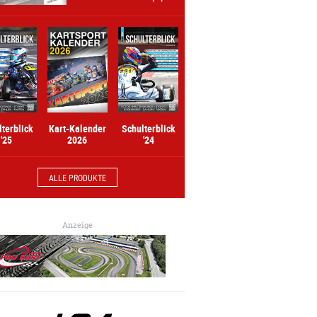
Kart-Kalender
lterblick
Schulterblick
2026
'25
'24
ALLE PRODUKTE
Anzeige