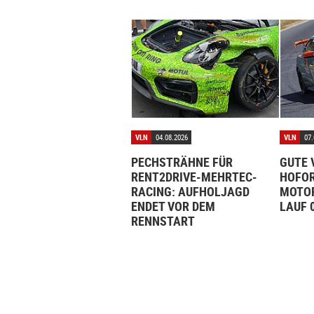
VLN
04.08.2026
VLN
07.
PECHSTRÄHNE FÜR
GUTE 
RENT2DRIVE-MEHRTEC-
HOFOR
RACING: AUFHOLJAGD
MOTOR
ENDET VOR DEM
LAUF 
RENNSTART