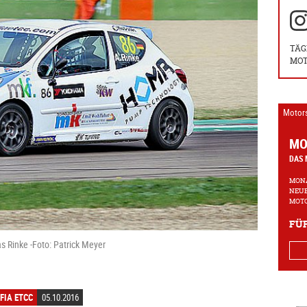
TÄG
MOT
Motor
MO
DAS 
MONA
NEUE
MOTO
FÜR
s Rinke -Foto: Patrick Meyer
FIA ETCC
05.10.2016