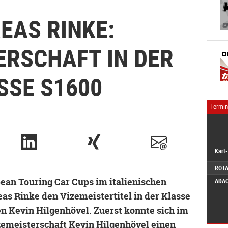
EAS RINKE:
ERSCHAFT IN DER
SSE S1600
Termi
Kart
ROTA
ean Touring Car Cups im italienischen
ADAC
eas Rinke den Vizemeistertitel in der Klasse
n Kevin Hilgenhövel. Zuerst konnte sich im
zemeisterschaft Kevin Hilgenhövel einen