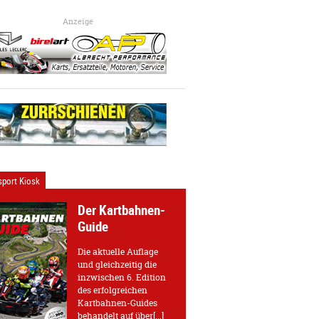
Anzeige
port Kiosk
Der Kartbahnen-
Guide
Die aktuelle Auflage
und gleichzeitig die
inzwischen 6. Edition
des erfolgreichen
Kartbahnen-Guides
behandelt auf über[...]