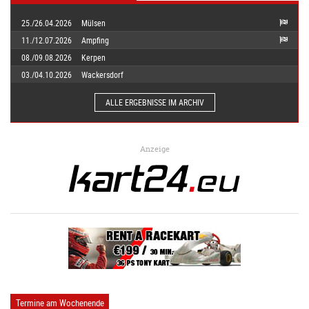
25./26.04.2026
Mülsen
11./12.07.2026
Ampfing
08./09.08.2026
Kerpen
03./04.10.2026
Wackersdorf
ALLE ERGEBNISSE IM ARCHIV
Anzeige
Termine am Wochenende