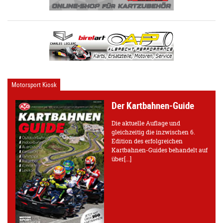
Motorsport Kiosk
Der Kartbahnen-Guide
Die aktuelle Auflage und
gleichzeitig die inzwischen 6.
Edition des erfolgreichen
Kartbahnen-Guides behandelt auf
über[...]