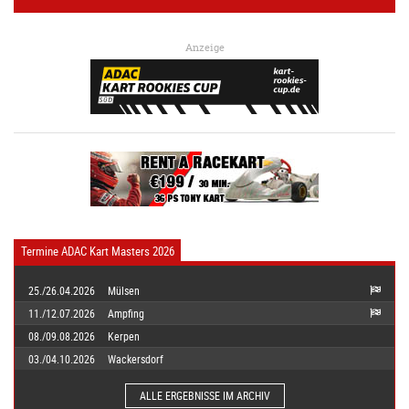
Anzeige
Termine ADAC Kart Masters 2026
25./26.04.2026
Mülsen
11./12.07.2026
Ampfing
08./09.08.2026
Kerpen
03./04.10.2026
Wackersdorf
ALLE ERGEBNISSE IM ARCHIV