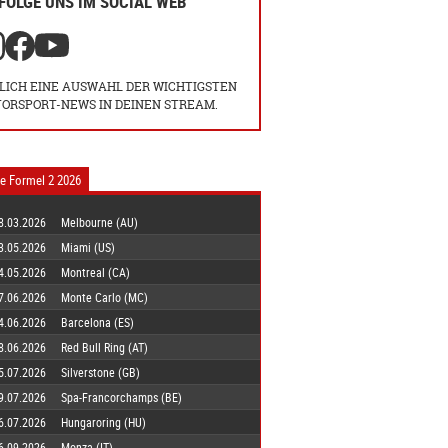
FOLGE UNS IM SOCIAL WEB
LICH EINE AUSWAHL DER WICHTIGSTEN
ORSPORT-NEWS IN DEINEN STREAM.
e Formel 2 2026
8.03.2026
Melbourne (AU)
3.05.2026
Miami (US)
4.05.2026
Montreal (CA)
7.06.2026
Monte Carlo (MC)
4.06.2026
Barcelona (ES)
8.06.2026
Red Bull Ring (AT)
5.07.2026
Silverstone (GB)
9.07.2026
Spa-Francorchamps (BE)
6.07.2026
Hungaroring (HU)
6.09.2026
Monza (IT)