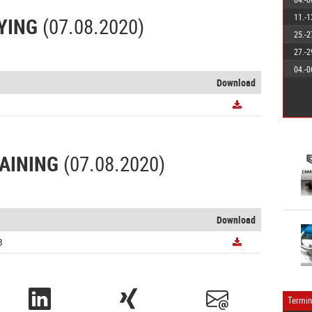
11.-1
YING
(07.08.2020)
25.-2
27.-2
04.-0
Download
RAINING
(07.08.2020)
Download
B
Termi