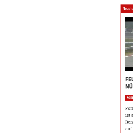
Neuste
FE
NÜ
FOR
For
ist
Ren
auf