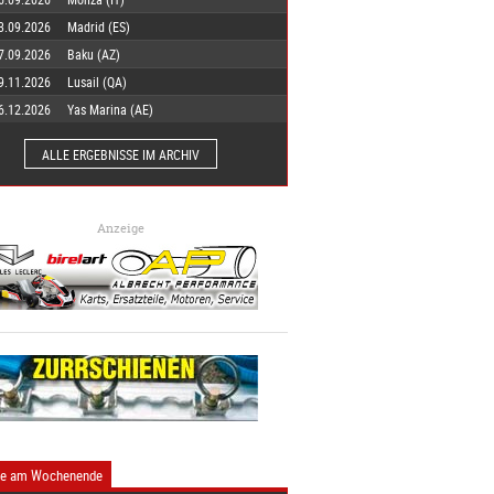
3.09.2026
Madrid (ES)
7.09.2026
Baku (AZ)
9.11.2026
Lusail (QA)
6.12.2026
Yas Marina (AE)
ALLE ERGEBNISSE IM ARCHIV
Anzeige
ne am Wochenende