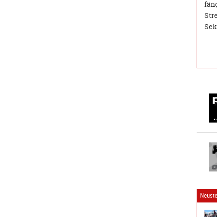
fän
Str
Sek
Neuste