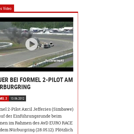
s Video
UER BEI FORMEL 2-PILOT AM
RBURGRING
MEL 2
13.06.2012
mel 2-Pilot Axcil Jefferies (Simbawe)
 auf der Einführungsrunde beim
nen im Rahmen des AvD EURO RACE
 dem Nürburgring (28.05.12). Plötzlich