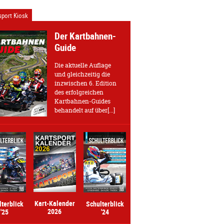
port Kiosk
Der Kartbahnen-
Guide
Die aktuelle Auflage
und gleichzeitig die
inzwischen 6. Edition
des erfolgreichen
Kartbahnen-Guides
behandelt auf über[...]
Kart-Kalender
lterblick
Schulterblick
2026
'25
'24