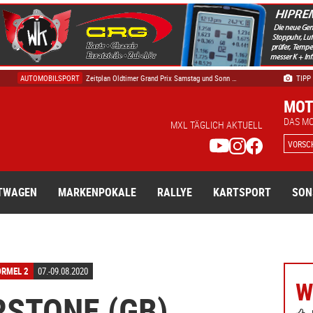
FORMEL 1
Die Geschichte der Formel 1: Über 75 Jahre Kö …
AUTOMOBILSPORT
Zeitplan Oldtimer Grand Prix Samstag und Sonn …
TIPP
DTM
Track Safari – die DTM hautnah erleben - Tick …
MOT
TECHNIK & WISSEN
DTM Electric: Die spektakuläre Vision, die ni …
DAS M
MXL TÄGLICH AKTUELL
AUTOMOBILSPORT
Tage des Donners – die Börde bebt feiert ostd …
VORSC
TWAGEN
MARKENPOKALE
RALLYE
KARTSPORT
SON
ORMEL 2
07.-09.08.2020
W
RSTONE (GB)