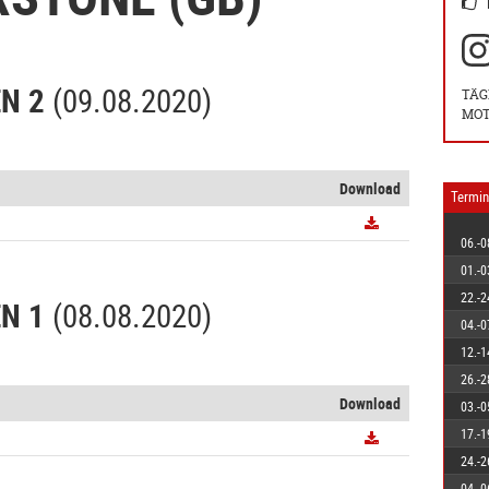
N 2
(09.08.2020)
TÄG
MOT
Download
Termin
06.-0
01.-0
22.-2
N 1
(08.08.2020)
04.-0
12.-1
26.-2
Download
03.-0
17.-1
24.-2
04.-0