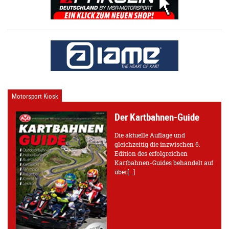
Motorsport Kiosk
Der Kartbahnen-Guide
Die aktuelle Auflage und
gleichzeitig die inzwischen 6.
Edition des erfolgreichen
Kartbahnen-Guides behandelt auf
über[...]