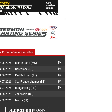
e Porsche Super Cup 2026
7.06.2026
Monte Carlo (MC)
4.06.2026
Barcelona (ES)
8.06.2026
Red Bull Ring (AT)
9.07.2026
Spa-Francorchamps (BE)
6.07.2026
Hungaroring (HU)
3.08.2026
Zandvoort (NL)
6.09.2026
Monza (IT)
ALLE ERGEBNISSE IM ARCHIV