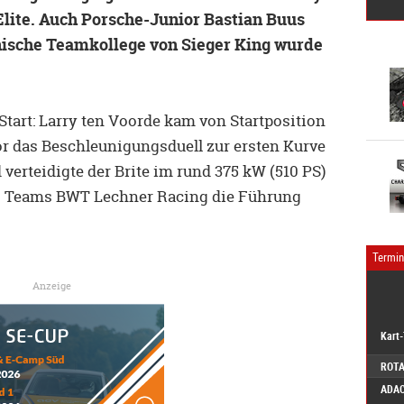
lite. Auch Porsche-Junior Bastian Buus
nische Teamkollege von Sieger King wurde
Start: Larry ten Voorde kam von Startposition
or das Beschleunigungsduell zur ersten Kurve
verteidigte der Brite im rund 375 kW (510 PS)
es Teams BWT Lechner Racing die Führung
Termi
Anzeige
Kart
ROTA
ADAC