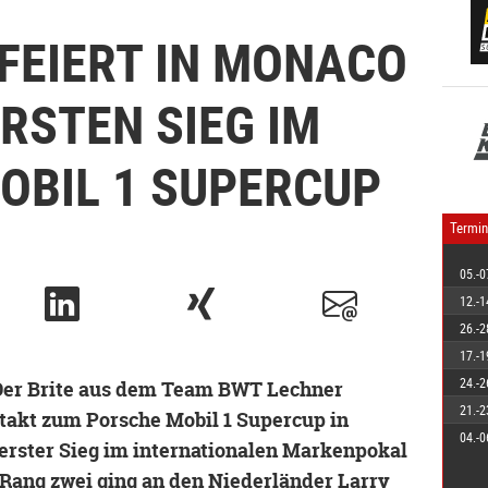
FEIERT IN MONACO
ERSTEN SIEG IM
OBIL 1 SUPERCUP
Termin
05.-0
12.-1
26.-2
17.-1
24.-2
 Der Brite aus dem Team BWT Lechner
21.-2
takt zum Porsche Mobil 1 Supercup in
04.-0
erster Sieg im internationalen Markenpokal
Rang zwei ging an den Niederländer Larry