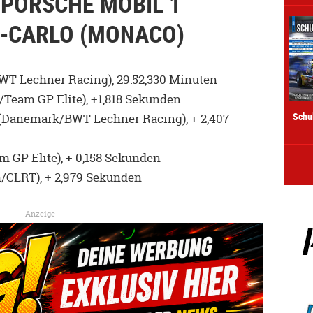
 PORSCHE MOBIL 1
E-CARLO (MONACO)
WT Lechner Racing), 29:52,330 Minuten
/Team GP Elite), +1,818 Sekunden
Schu
 (Dänemark/BWT Lechner Racing), + 2,407
m GP Elite), + 0,158 Sekunden
h/CLRT), + 2,979 Sekunden
Anzeige