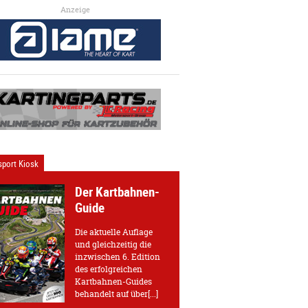
Anzeige
port Kiosk
Der Kartbahnen-
Guide
Die aktuelle Auflage
und gleichzeitig die
inzwischen 6. Edition
des erfolgreichen
Kartbahnen-Guides
behandelt auf über[...]