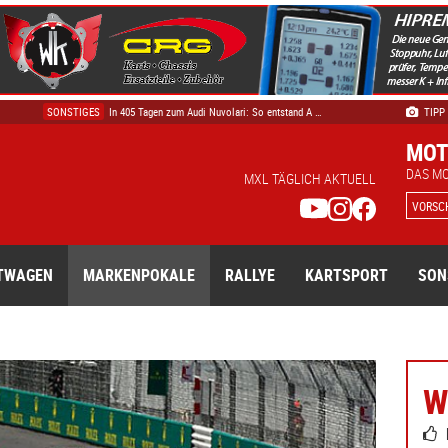
DTM
DTM startet am Nürburgring in die heiße Saiso …
SONSTIGES
In 405 Tagen zum Audi Nuvolari: So entstand A …
TIPP
MCLAREN TROPHY
Maximilian Tarillion bester McLaren-Trophy-Ac …
MOT
AUTOMOBILSPORT
24H Series bestätigt Kalender der Middle East …
DAS M
PROTOTYPE CUP EUROPE
Starke Teamleistung für Aust Motorsport in Mo …
MXL TÄGLICH AKTUELL
VORSC
TWAGEN
MARKENPOKALE
RALLYE
KARTSPORT
SON
W