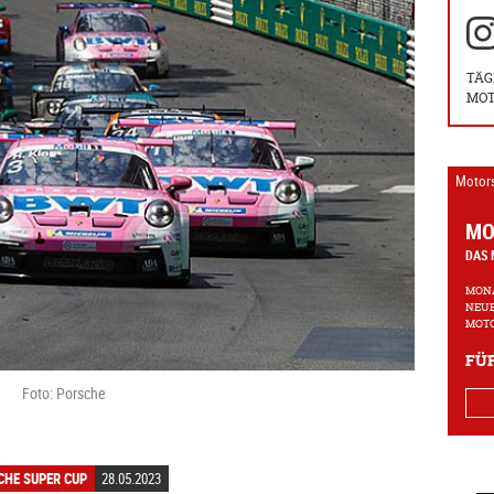
TÄG
MOT
Motor
MO
DAS 
MONA
NEUE
MOTO
FÜR
Foto: Porsche
CHE SUPER CUP
28.05.2023