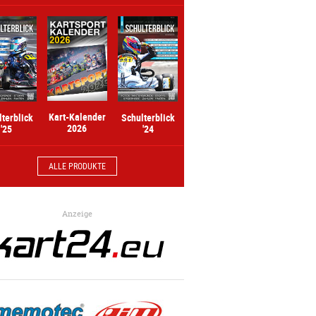
Kart-Kalender
lterblick
Schulterblick
2026
'25
'24
ALLE PRODUKTE
Anzeige