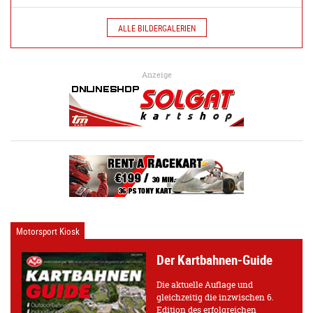
ALLE BILDERGALERIEN
Anzeige
Motorsport Kiosk
Der Kartbahnen-Guide
Die aktuelle Auflage und
gleichzeitig die inzwischen 6.
Edition des erfolgreichen