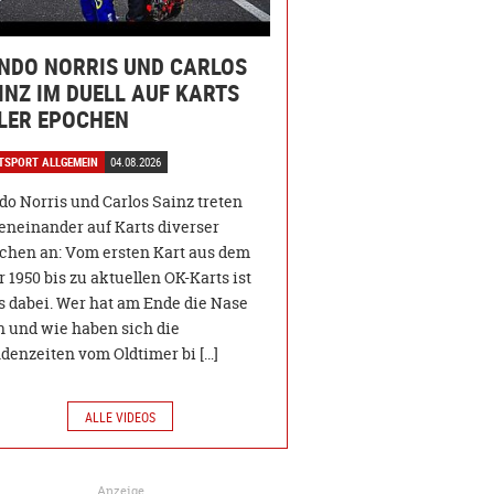
NDO NORRIS UND CARLOS
INZ IM DUELL AUF KARTS
LER EPOCHEN
TSPORT ALLGEMEIN
04.08.2026
do Norris und Carlos Sainz treten
eneinander auf Karts diverser
chen an: Vom ersten Kart aus dem
 1950 bis zu aktuellen OK-Karts ist
es dabei. Wer hat am Ende die Nase
n und wie haben sich die
denzeiten vom Oldtimer bi […]
ALLE VIDEOS
Anzeige