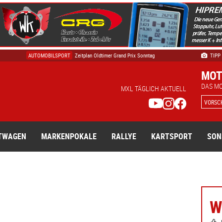
DTM
Die Geschichte der DTM - Ein Auf und Ab
AUTOMOBILSPORT
Zeitplan Oldtimer Grand Prix Sonntag
TIPP
FORMEL 1
Qualifying-Duelle: Wer hat teamintern nach el …
MOT
AUTOMOBILSPORT
Ikonen auf der Strecke, Legende am Steuer: Mu …
DAS M
FORMEL 1
Die Geschichte der Formel 1: Über 75 Jahre Kö …
MXL TÄGLICH AKTUELL
VORSC
TWAGEN
MARKENPOKALE
RALLYE
KARTSPORT
SON
W