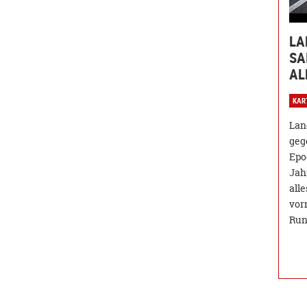
LA
SA
AL
KAR
Lan
geg
Epo
Jahr
all
vor
Run