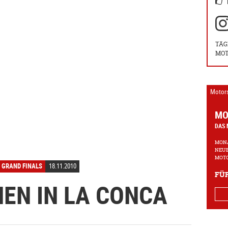
TÄG
MOT
Motor
MO
DAS 
MONA
NEUE
MOTO
 GRAND FINALS
18.11.2010
FÜR
EN IN LA CONCA