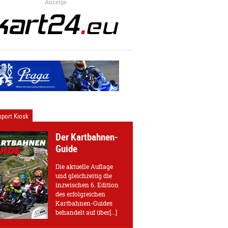
Anzeige
port Kiosk
Der Kartbahnen-
Guide
Die aktuelle Auflage
und gleichzeitig die
inzwischen 6. Edition
des erfolgreichen
Kartbahnen-Guides
behandelt auf über[...]