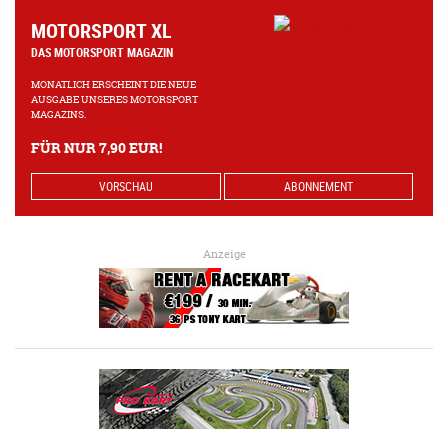
MOTORSPORT XL
DAS MOTORSPORT MAGAZIN
MONATLICH ERSCHEINT DIE NEUE
AUSGABE UNSERES MOTORSPORT
MAGAZINS.
FÜR NUR 7,90 EUR!
VORSCHAU
ABONNEMENT
Anzeige