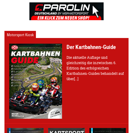
Motorsport Kiosk
Der Kartbahnen-Guide
Die aktuelle Auflage und
gleichzeitig die inzwischen 6.
Edition des erfolgreichen
Kartbahnen-Guides behandelt auf
über[...]