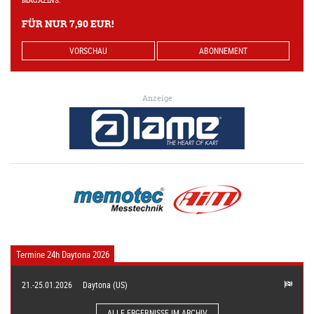
FÜR NUR 7,90 EUR!
VORSCHAU
ABONNEMENT
Anzeige
Termine 24h Daytona 2026
21.-25.01.2026
Daytona (US)
ALLE ERGEBNISSE IM ARCHIV