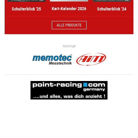
Kart-Kalender 2026
Schulterblick '25
Schulterblick '24
ALLE PRODUKTE
Anzeige