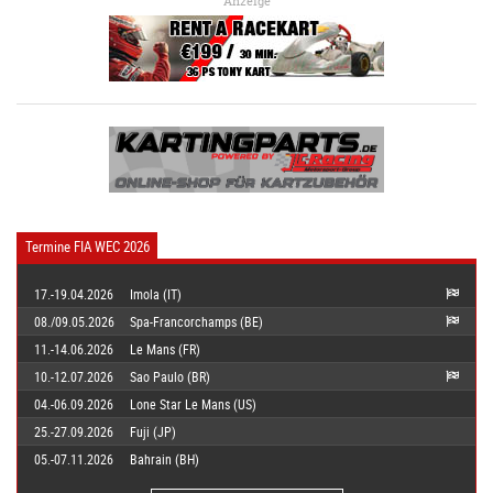
Anzeige
Termine FIA WEC 2026
17.-19.04.2026
Imola (IT)
08./09.05.2026
Spa-Francorchamps (BE)
11.-14.06.2026
Le Mans (FR)
10.-12.07.2026
Sao Paulo (BR)
04.-06.09.2026
Lone Star Le Mans (US)
25.-27.09.2026
Fuji (JP)
05.-07.11.2026
Bahrain (BH)